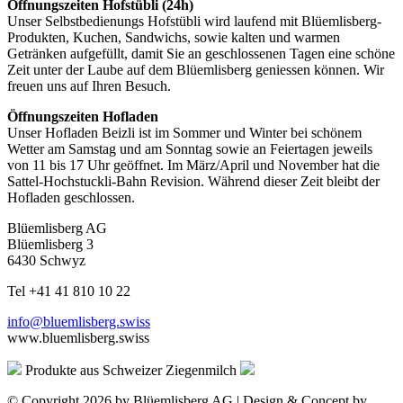
Öffnungszeiten Hofstübli (24h)
Unser Selbstbedienungs Hofstübli wird laufend mit Blüemlisberg-
Produkten, Kuchen, Sandwichs, sowie kalten und warmen
Getränken aufgefüllt, damit Sie an geschlossenen Tagen eine schöne
Zeit unter der Laube auf dem Blüemlisberg geniessen können. Wir
freuen uns auf Ihren Besuch.
Öffnungszeiten Hofladen
Unser Hofladen Beizli ist im Sommer und Winter bei schönem
Wetter am Samstag und am Sonntag sowie an Feiertagen jeweils
von 11 bis 17 Uhr geöffnet. Im März/April und November hat die
Sattel-Hochstuckli-Bahn Revision. Während dieser Zeit bleibt der
Hofladen geschlossen.
Blüemlisberg AG
Blüemlisberg 3
6430 Schwyz
Tel +41 41 810 10 22
info@bluemlisberg.swiss
www.bluemlisberg.swiss
Produkte aus Schweizer Ziegenmilch
© Copyright 2026 by Blüemlisberg AG | Design & Concept by