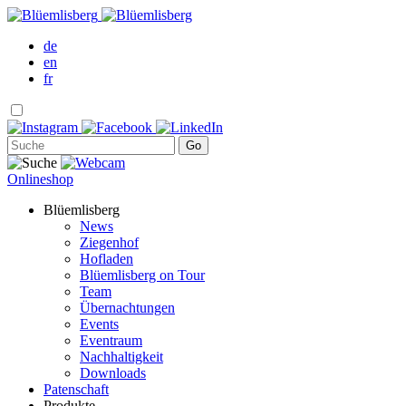
de
en
fr
Onlineshop
Blüemlisberg
News
Ziegenhof
Hofladen
Blüemlisberg on Tour
Team
Übernachtungen
Events
Eventraum
Nachhaltigkeit
Downloads
Patenschaft
Produkte