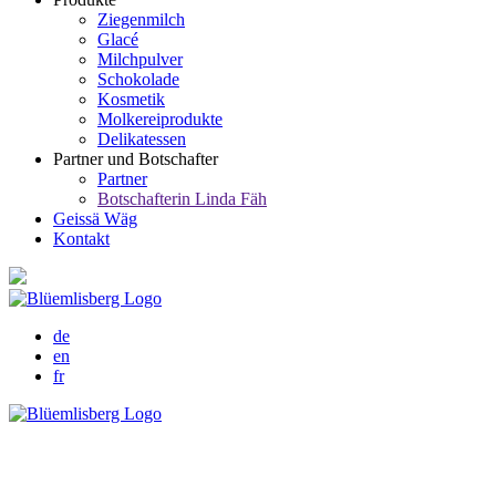
Ziegenmilch
Glacé
Milchpulver
Schokolade
Kosmetik
Molkereiprodukte
Delikatessen
Partner und Botschafter
Partner
Botschafterin Linda Fäh
Geissä Wäg
Kontakt
de
en
fr