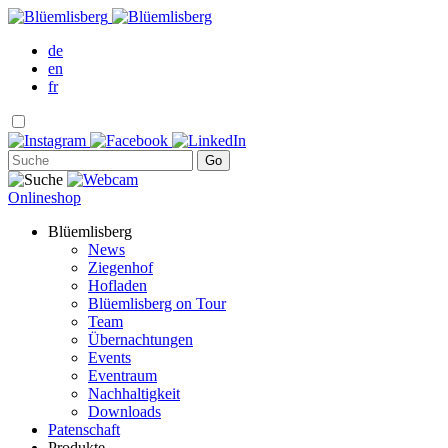
de
en
fr
Onlineshop
Blüemlisberg
News
Ziegenhof
Hofladen
Blüemlisberg on Tour
Team
Übernachtungen
Events
Eventraum
Nachhaltigkeit
Downloads
Patenschaft
Produkte