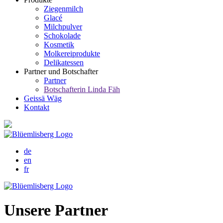
Ziegenmilch
Glacé
Milchpulver
Schokolade
Kosmetik
Molkereiprodukte
Delikatessen
Partner und Botschafter
Partner
Botschafterin Linda Fäh
Geissä Wäg
Kontakt
de
en
fr
Unsere Partner