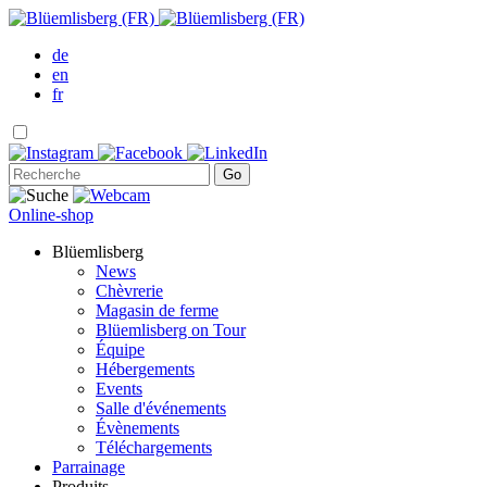
de
en
fr
Online-shop
Blüemlisberg
News
Chèvrerie
Magasin de ferme
Blüemlisberg on Tour
Équipe
Hébergements
Events
Salle d'événements
Évènements
Téléchargements
Parrainage
Produits