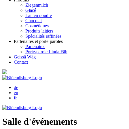
Ziegenmilch
Glacé
Lait en poudre
Chocolat
Cosmétiques
Produits laitiers
Spécialités raffinées
Partenaires et porte-paroles
Partenaires
Porte-parole Linda Fäh
Geissä Wäg
Contact
de
en
fr
Salle d'événements